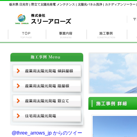
栃木県 日光市 | 野立て太陽光発電 メンテナンス | 太陽光パネル洗浄 | カナディアンソーラー | 
@three_arrows_jp からのツイー