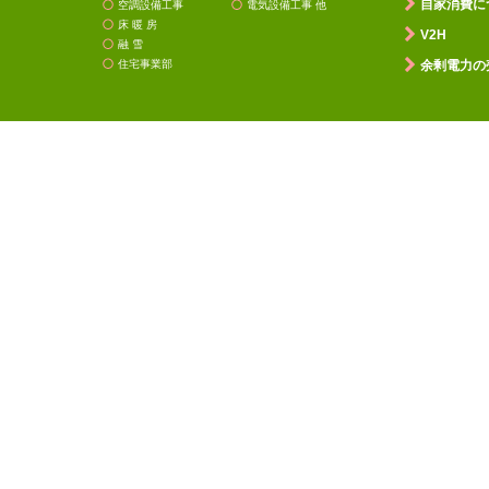
自家消費に
空調設備工事
電気設備工事 他
床 暖 房
V2H
融 雪
住宅事業部
余剰電力の