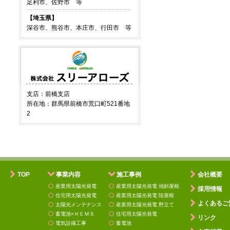
足利市、佐野市 等
【埼玉県】
深谷市、熊谷市、本庄市、行田市 等
支店：前橋支店
所在地：群馬県前橋市荒口町521番地
2
TOP
事業内容
施工事例
会社概要
産業用太陽光発電
産業用太陽光発電 傾斜屋根
採用情報
住宅用太陽光発電
産業用太陽光発電 陸屋根
よくあるご
太陽光メンテナンス
産業用太陽光発電 野立て
蓄電池×ＨＥＭＳ
住宅用太陽光発電
リンク
電気設備工事
蓄電池