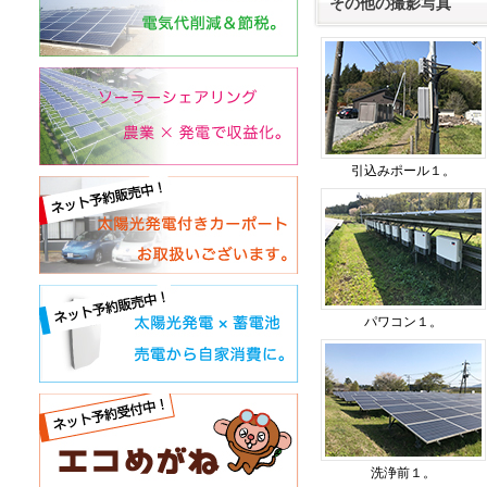
その他の撮影写真
引込みポール１。
パワコン１。
洗浄前１。