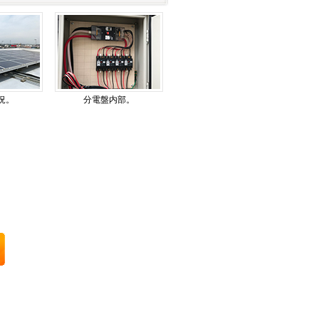
況。
分電盤内部。