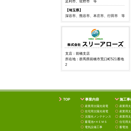
足利市、佐野市 等
【埼玉県】
深谷市、熊谷市、本庄市、行田市 等
支店：前橋支店
所在地：群馬県前橋市荒口町521番地
2
TOP
事業内容
施工事
産業用太陽光発電
産業用太
住宅用太陽光発電
産業用太
太陽光メンテナンス
産業用太
蓄電池×ＨＥＭＳ
住宅用太
電気設備工事
蓄電池