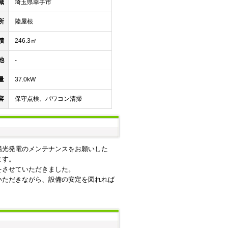
域
埼玉県幸手市
所
陸屋根
積
246.3㎡
池
-
量
37.0kW
容
保守点検、パワコン清掃
陽光発電のメンテナンスをお願いした
ます。
をさせていただきました。
いただきながら、設備の安定を図れれば