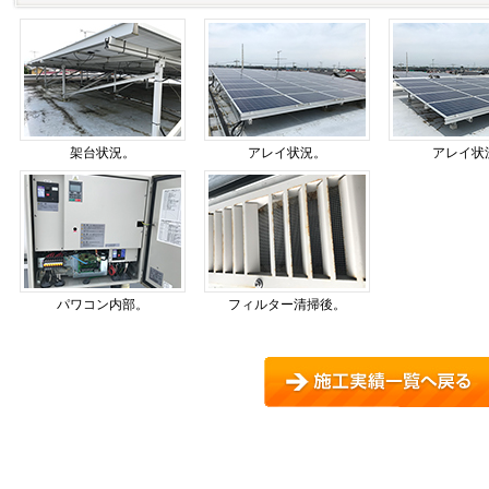
架台状況。
アレイ状況。
アレイ状
パワコン内部。
フィルター清掃後。