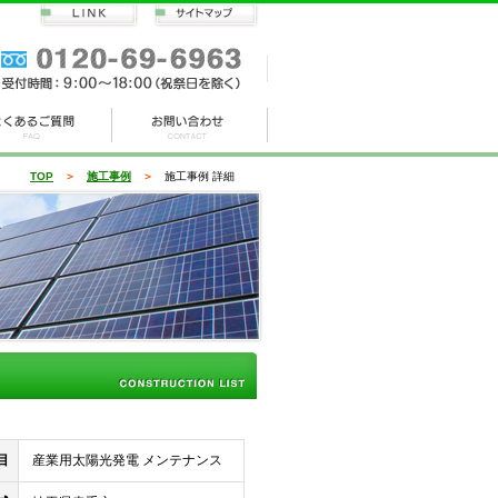
TOP
＞
施工事例
＞
施工事例 詳細
目
産業用太陽光発電 メンテナンス