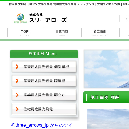
群馬県 太田市 | 野立て太陽光発電 営農型太陽光発電 メンテナンス | 太陽光パネル洗浄 | 10kW
@three_arrows_jp からのツイー