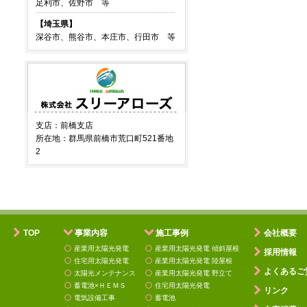
足利市、佐野市 等
【埼玉県】
深谷市、熊谷市、本庄市、行田市 等
支店：前橋支店
所在地：群馬県前橋市荒口町521番地
2
TOP
事業内容
施工事例
会社概要
産業用太陽光発電
産業用太陽光発電 傾斜屋根
採用情報
住宅用太陽光発電
産業用太陽光発電 陸屋根
よくあるご
太陽光メンテナンス
産業用太陽光発電 野立て
蓄電池×ＨＥＭＳ
住宅用太陽光発電
リンク
電気設備工事
蓄電池