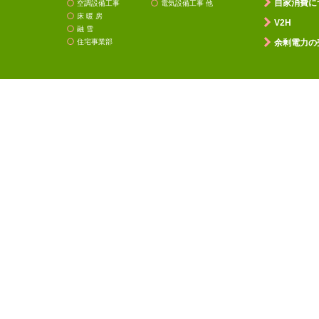
自家消費に
空調設備工事
電気設備工事 他
床 暖 房
V2H
融 雪
住宅事業部
余剰電力の