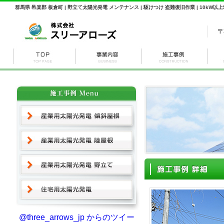
群馬県 邑楽郡 板倉町 | 野立て太陽光発電 メンテナンス | 駆けつけ 盗難復旧作業 | 10kW以上
@three_arrows_jp からのツイー