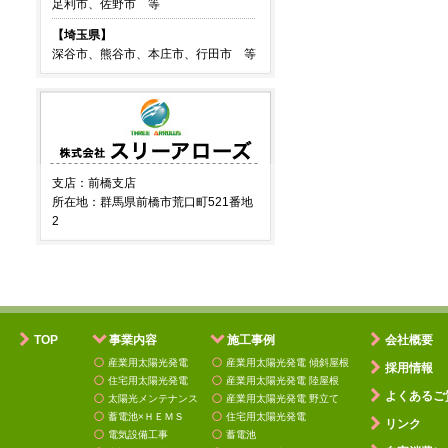
足利市、佐野市 等
【埼玉県】
深谷市、熊谷市、本庄市、行田市 等
支店：前橋支店
所在地：群馬県前橋市荒口町521番地
2
TOP
事業内容
施工事例
会社概要
産業用太陽光発電
産業用太陽光発電 傾斜屋根
採用情報
住宅用太陽光発電
産業用太陽光発電 陸屋根
よくあるご
太陽光メンテナンス
産業用太陽光発電 野立て
蓄電池×ＨＥＭＳ
住宅用太陽光発電
リンク
電気設備工事
蓄電池