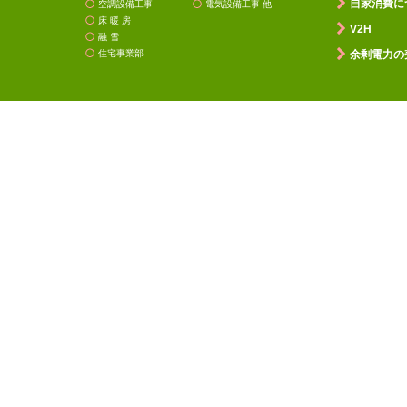
自家消費に
空調設備工事
電気設備工事 他
床 暖 房
V2H
融 雪
住宅事業部
余剰電力の